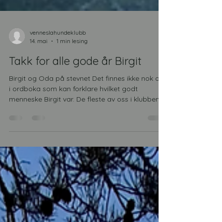
venneslahundeklubb
14. mai
1 min lesing
Takk for alle gode år Birgit
Birgit og Oda på stevnet Det finnes ikke nok ord
i ordboka som kan forklare hvilket godt
menneske Birgit var. De fleste av oss i klubben
har kjent Birgit i mange år, men til de av dere
som er nye har Birgit i mange år vert en
fantastisk hjelpe instruktør, trenings venninne,
reserve mamma, litt reserve bestemor og ikke
minst en pådriver i klubben vi har savnet de
siste årene. Det var alltid et smil og glimt i øyet
med stor kjærlighet for dyr en møtte når Birgit