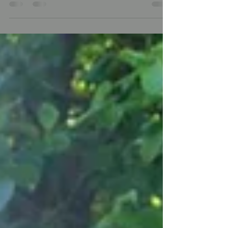
Lydighet/Unghund kurs som går på
bronsemerket. Nybegynner agility kurs.
Nybegynner rally lydighetkurs. I tillegg har vi
også et kurs i: Hundens helse og ernæring. Dette
er kurset for deg som ønsker å lære mer om
hunsens kropp, helse og ernæring. Du kan
melde deg på både med og uten hund denne
helgen. Sjekk det ut:
https://www.venneslahundeklubb.com/event-
details/hundens-sunne-grunnmur-kurs-i-kropp