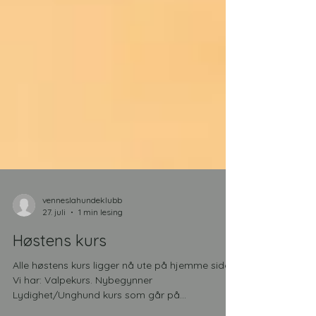
venneslahundeklubb
27. juli
1 min lesing
Høstens kurs
Alle høstens kurs ligger nå ute på hjemme siden.
Vi har: Valpekurs. Nybegynner