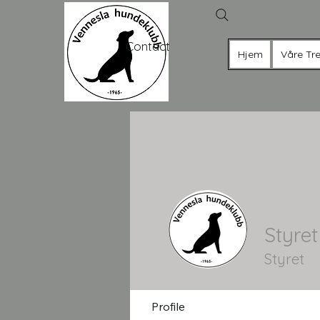
Contact
Hjem
Våre Tre
Styret
Styret
Profile