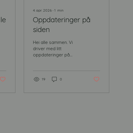
4. apr. 2026
∙
1
min
lle
Oppdateringer på
siden
Hei alle sammen. Vi
driver med litt
oppdateringer på
hjemmesiden så den
kan se litt rar ut de
neste to ukene. mvh
Styret.
19
0