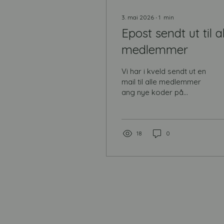
3. mai 2026
∙
1
min
Epost sendt ut til a
medlemmer
Vi har i kveld sendt ut en
mail til alle medlemmer
ang nye koder på
klubbens bom og
hytte/brakke. I tillegg
finner du og info i denne
eposten om klubbens
18
0
trenings tider og
grupper mm. Har du ikke
fått mail? Sjekk at du har
oppdatert riktig epost i
nkk.no sine sider. Vi får
jevnlig flere mailer i
retur som enten er jobb
adresser du ikke lenger