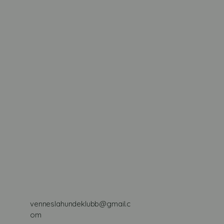
har osv. Sjekk og gjerne
søppelpost om du ikke
finner e-posten Vi ber
og om at dere
respekterer klubbens
området. Ta med deg
egen søppel og rydd
ellers...
venneslahundeklubb@gmail.c
om