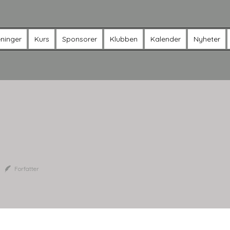
ninger
Kurs
Sponsorer
Klubben
Kalender
Nyheter
Forfatter