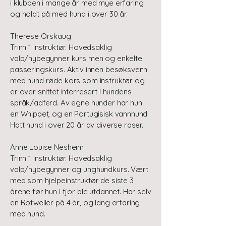
i klubben i mange år med mye erfaring
og holdt på med hund i over 30 år.
Therese Orskaug
Trinn 1 Instruktør. Hovedsaklig
valp/nybegynner kurs men og enkelte
passeringskurs. Aktiv innen besøksvenn
med hund røde kors som instruktør og
er over snittet interresert i hundens
språk/adferd. Av egne hunder har hun
en Whippet, og en Portugisisk vannhund.
Hatt hund i over 20 år av diverse raser.
Anne Louise Nesheim
Trinn 1 instruktør. Hovedsaklig
valp/nybegynner og unghundkurs. Vært
med som hjelpeinstruktør de siste 3
årene før hun i fjor ble utdannet. Har selv
en Rotweiler på 4 år, og lang erfaring
med hund.