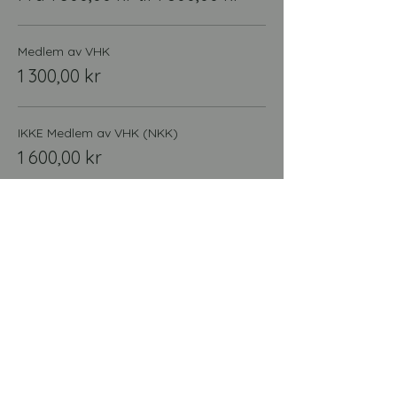
Medlem av VHK
1 300,00 kr
IKKE Medlem av VHK (NKK)
1 600,00 kr
Denne arrangementet er utsolgt
Del dette arrangementet