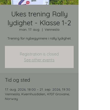
Ukes trening Rally
lydighet - Klasse 1-2
man. 17. aug.
  |  
Vennesla
Trening for nybegynnere i rally lydighet.
Registration is closed
See other events
Tid og sted
17. aug. 2026, 18:00 – 21. sep. 2026, 19:30
Vennesla, Kvernhusdalen, 4707 Grovane,
Norway