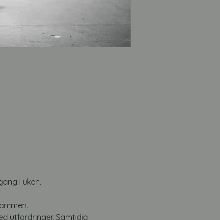
gang i uken. 
 sammen. 
d utfordringer. Samtidig 