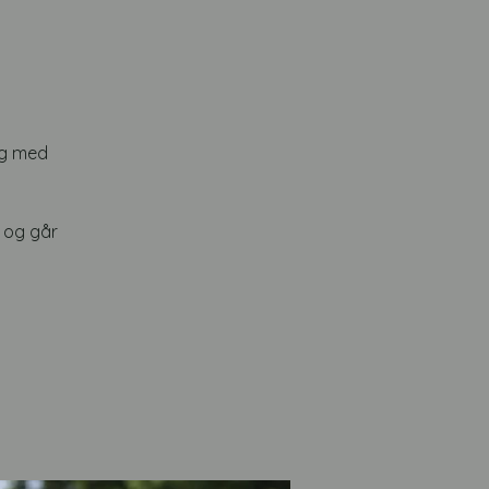
ng med
t og går