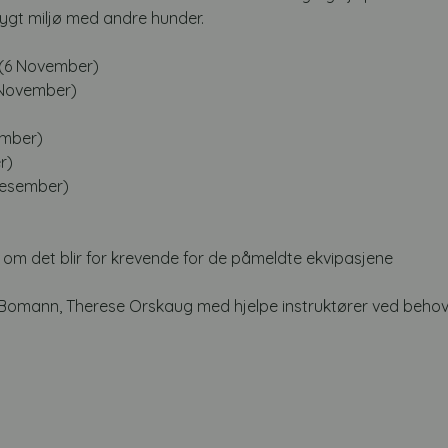
rygt miljø med andre hunder. 
 (6 November)
 November)
ember)
r) 
Desember)
om det blir for krevende for de påmeldte ekvipasjene 
. Bomann, Therese Orskaug med hjelpe instruktører ved behov.