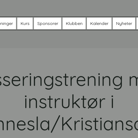
ninger
Kurs
Sponsorer
Klubben
Kalender
Nyheter
seringstrening
instruktør i
nesla/Kristian