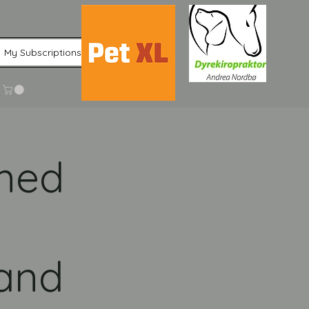
My Subscriptions
 med
sand