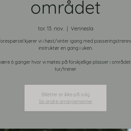
området
tor. 13. nov.
  |  
Vennesla
 forespørsel kjører vi i høst/vinter igang med passeringstreni
instruktør en gang i uken.
 være 6 ganger hvor vi møtes på forskjellige plasser i område
tur/trener
Billetter er ikke på salg
Se andre arrangementer