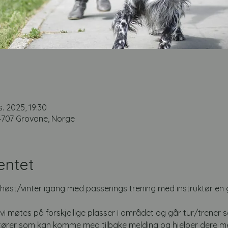
s. 2025, 19:30
4707 Grovane, Norge
entet
 i høst/vinter igang med passerings trening med instruktør en 
 vi møtes på forskjellige plasser i området og går tur/trener
uktører som kan komme med tilbake melding og hjelper dere me